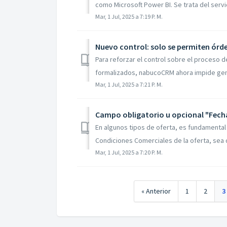
como Microsoft Power BI. Se trata del servi
Mar, 1 Jul, 2025 a 7:19 P. M.
Nuevo control: solo se permiten órde
Para reforzar el control sobre el proceso d
formalizados, nabucoCRM ahora impide gene
Mar, 1 Jul, 2025 a 7:21 P. M.
Campo obligatorio u opcional "Fech
En algunos tipos de oferta, es fundamenta
Condiciones Comerciales de la oferta, sea d
Mar, 1 Jul, 2025 a 7:20 P. M.
« Anterior
1
2
3