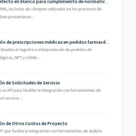
Listas de chequeo: nuevo valor por defecto en blanco para cumplimiento de normativas INVIMA
IMA, las listas de chequeo utilizadas en los procesos de
ben presentarse...
Nuevo botón “Revisar” para evaluación de prescripciones médicas en pedidos farmacéuticos
inadas al registro e interpretación de pedidos de
ógicas, NPT y sólido...
ón de Solicitudes de Servicio
su API para facilitar la integración con herramientas de
l servicio ...
ión de Otros Costos de Proyecto
I que facilita la integración con herramientas de análisis