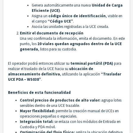
Genera automáticamente una nueva
Unidad de Carga
Eficiente (UCE)
.
Asigna un
código único de identificación
, visible en
el campo
“Código UCE”
.
Asocia las unidades registradas a la UCE creada.
Emitir el documento de recepción
Una vez confirmada la información, emita el documento. En este
punto, los
20 viales quedan agrupados dentro de la UCE
generada
, listos para su custodia.
El operador podrá entonces utilizar su
terminal portátil (PDA)
para
realizar el traslado de la UCE hacia su
ubicación de
almacenamiento definitiva
, utilizando la aplicación
“Trasladar
UCE PDA – WS038”
.
Beneficios de esta funcionalidad
Control preciso de productos de alto valor:
agrupa lotes
sensibles dentro de una UCE trazable.
Mayor flexibilidad:
permite la creación manual de UCEs en
operaciones pequeñas o especiales.
Integración total:
se enlaza con los módulos de Entrada en
Custodia y PDA móvil.
Optimización del flujo físico:
agiliza la ubicación definitiva