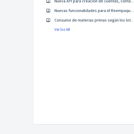
Nueva API para creación de cuentas, contactos y oportunidades 
Nuevas funcionalidades para el Reempaque de Sól
Consumo de materias primas según los lotes asignad
Ver los 68