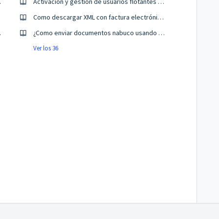
en nabucoCRM
Activación y gestión de usuarios flotantes en el Firewall de nabuco
idos
Como descargar XML con factura electrónica desde la DIAN
os a la OT
¿Como enviar documentos nabuco usando mi propia cuenta de correo?
Ver los 36