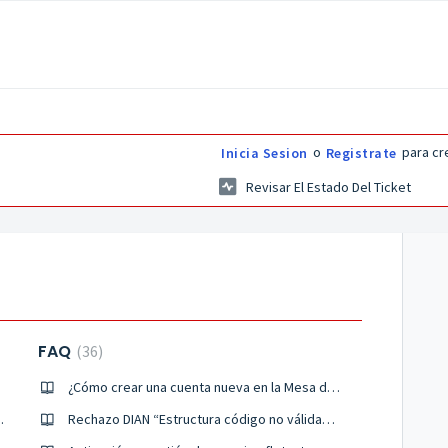
o
para cr
Inicia Sesion
Registrate
Revisar El Estado Del Ticket
FAQ
36
coERP
¿Cómo crear una cuenta nueva en la Mesa de Ayuda?
sos en nabucoBPM
Rechazo DIAN “Estructura código no válida”: cómo solucionarlo?