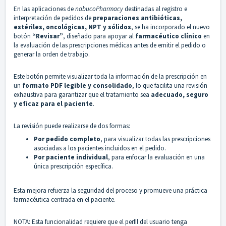
En las aplicaciones de
nabucoPharmacy
destinadas al registro e
interpretación de pedidos de
preparaciones antibióticas,
estériles, oncológicas, NPT y sólidos
, se ha incorporado el nuevo
botón
“Revisar”
, diseñado para apoyar al
farmacéutico clínico
en
la evaluación de las prescripciones médicas antes de emitir el pedido o
generar la orden de trabajo.
Este botón permite visualizar toda la información de la prescripción en
un
formato PDF legible y consolidado
, lo que facilita una revisión
exhaustiva para garantizar que el tratamiento sea
adecuado, seguro
y eficaz para el paciente
.
La revisión puede realizarse de dos formas:
Por pedido completo
, para visualizar todas las prescripciones
asociadas a los pacientes incluidos en el pedido.
Por paciente individual
, para enfocar la evaluación en una
única prescripción específica.
Esta mejora refuerza la seguridad del proceso y promueve una práctica
farmacéutica centrada en el paciente.
NOTA: Esta funcionalidad requiere que el perfil del usuario tenga